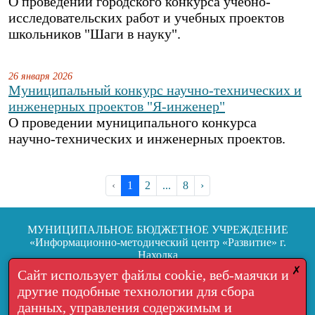
О проведении городского конкурса учебно-
исследовательских работ и учебных проектов
школьников "Шаги в науку".
26 января 2026
Муниципальный конкурс научно-технических и
инженерных проектов "Я-инженер"
О проведении муниципального конкурса
научно-технических и инженерных проектов.
‹
1
2
...
8
›
МУНИЦИПАЛЬНОЕ БЮДЖЕТНОЕ УЧРЕЖДЕНИЕ
«Информационно-методический центр «Развитие» г.
Находка
692904, г. Находка, ул.Школьная, 7
✗
Сайт использует файлы cookie, веб-маячки и
другие подобные технологии для сбора
Тел.: +7 (4236) 64-05-06
данных, управления содержимым и