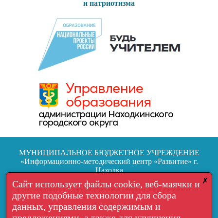
и патриотизма
МУНИЦИПАЛЬНОЕ БЮДЖЕТНОЕ УЧРЕЖДЕНИЕ
«Информационно-методический центр «Развитие» г.
Находка
692904, г. Находка, ул.Школьная, 7
✗
Сайт использует файлы cookie, веб-маячки и
другие подобные технологии для сбора
Тел.: +7 (4236) 64-05-06
данных, управления содержимым и
Обратная связь
предложениями, а также для улучшения