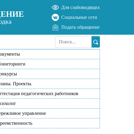
Для слабовидящих
ДЕНИЕ
Социальные сети
одка
Подать обращение
окументы
ониторинги
онкурсы
ланы. Проекты.
ттестация педагогических работников
сихолог
ережливое управление
реемственность