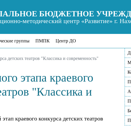
АЛЬНОЕ БЮДЖЕТНОЕ УЧРЕЖ
ионно-методический центр «Развитие» г. Нах
ческие группы
ПМПК
Центр ДО
Д
рса детских театров "Классика и современность"
М
К
ого этапа краевого
П
еатров "Классика и
А
П
Б
этап краевого конкурса детских театров
П