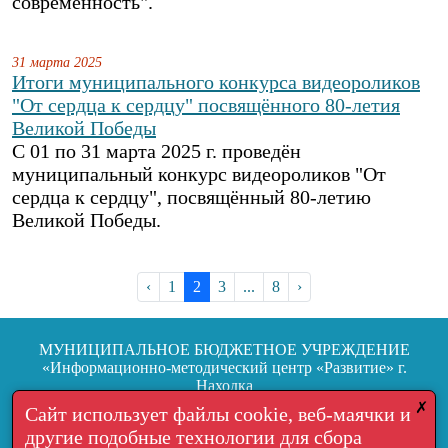
современность".
31 марта 2025
Итоги муниципального конкурса видеороликов
"От сердца к сердцу" посвящённого 80-летия
Великой Победы
С 01 по 31 марта 2025 г. проведён
муниципальный конкурс видеороликов "От
сердца к сердцу", посвящённый 80-летию
Великой Победы.
‹
1
2
3
...
8
›
МУНИЦИПАЛЬНОЕ БЮДЖЕТНОЕ УЧРЕЖДЕНИЕ
«Информационно-методический центр «Развитие» г.
Находка
692904, г. Находка, ул.Школьная, 7
✗
Сайт использует файлы cookie, веб-маячки и
другие подобные технологии для сбора
Тел.: +7 (4236) 64-05-06