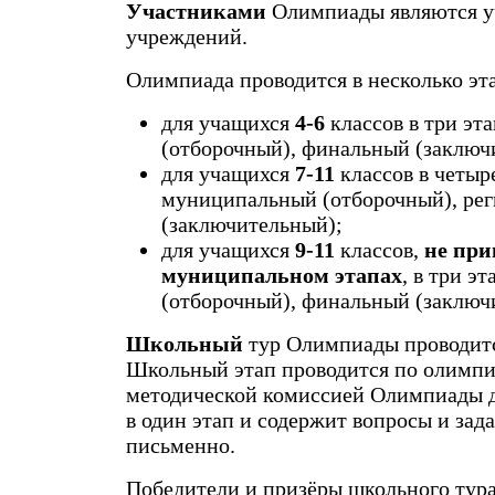
Участниками
Олимпиады являются уч
учреждений.
Олимпиада проводится в несколько эт
для учащихся
4-6
классов в три эт
(отборочный), финальный (заключ
для учащихся
7-11
классов в четыр
муниципальный (отборочный), ре
(заключительный);
для учащихся
9-11
классов,
не при
муниципальном этапах
, в три э
(отборочный), финальный (заключ
Школьный
тур Олимпиады проводится
Школьный этап проводится по олимпи
методической комиссией Олимпиады дл
в один этап и содержит вопросы и за
письменно.
Победители и призёры школьного тур