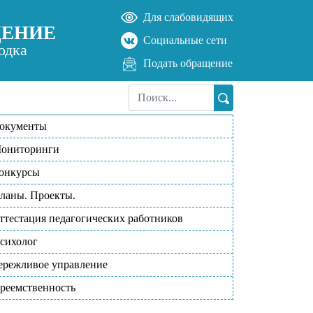
Для слабовидящих
ДЕНИЕ
Социальные сети
одка
Подать обращение
окументы
ониторинги
онкурсы
ланы. Проекты.
ттестация педагогических работников
сихолог
ережливое управление
реемственность