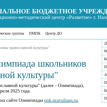
АЛЬНОЕ БЮДЖЕТНОЕ УЧРЕЖ
ионно-методический центр «Развитие» г. Нах
ческие группы
ПМПК
Центр ДО
Д
новы православной культуры"
М
К
лимпиада школьников
П
ной культуры"
А
П
лавной культуры" (далее - Олимпиада),
преля 2025 года.
Б
П
я на сайте Олимпиады
opk.pravolimp.ru
.