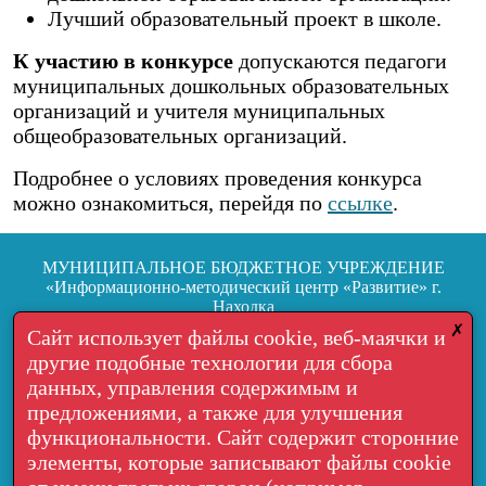
Лучший образовательный проект в школе.
К участию в конкурсе
допускаются педагоги
муниципальных дошкольных образовательных
организаций и учителя муниципальных
общеобразовательных организаций.
Подробнее о условиях проведения конкурса
можно ознакомиться, перейдя по
ссылке
.
МУНИЦИПАЛЬНОЕ БЮДЖЕТНОЕ УЧРЕЖДЕНИЕ
«Информационно-методический центр «Развитие» г.
Находка
692904, г. Находка, ул.Школьная, 7
✗
Сайт использует файлы cookie, веб-маячки и
другие подобные технологии для сбора
Тел.: +7 (4236) 64-05-06
данных, управления содержимым и
Обратная связь
предложениями, а также для улучшения
функциональности. Сайт содержит сторонние
Пользовательское соглашение
элементы, которые записывают файлы cookie
Политика в отношении обработки персональных данных