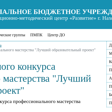
АЛЬНОЕ БЮДЖЕТНОЕ УЧРЕЖ
ионно-методический центр «Развитие» г. Нах
ческие группы
ПМПК
Центр ДО
Д
а
ального мастерства "Лучший образовательный проект"
М
К
ого конкурса
П
 мастерства "Лучший
А
П
роект"
Б
курса профессионального мастерства
П