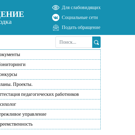
Для слабовидящих
ДЕНИЕ
Социальные сети
одка
Подать обращение
окументы
ониторинги
онкурсы
ланы. Проекты.
ттестация педагогических работников
сихолог
ережливое управление
реемственность