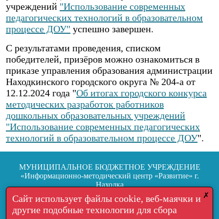
учреждений
"Использование современных
педагогических технологий в образовательном
процессе ДОУ"
успешно завершен.
С результатами проведения, списком
победителей, призёров можно ознакомиться в
приказе управления образования администрации
Находкинского городского округа № 204-а от
12.12.2024 года "
Об итогах городского конкурса
методических разработок работников
дошкольных образовательных учреждений
"Использование современных педагогических
технологий в образовательном процессе ДОУ
".
МУНИЦИПАЛЬНОЕ БЮДЖЕТНОЕ УЧРЕЖДЕНИЕ
«Информационно-методический центр «Развитие» г.
Находка
692904, г. Находка, ул.Школьная, 7
✗
Сайт использует файлы cookie, веб-маячки и
другие подобные технологии для сбора
Тел.: +7 (4236) 64-05-06