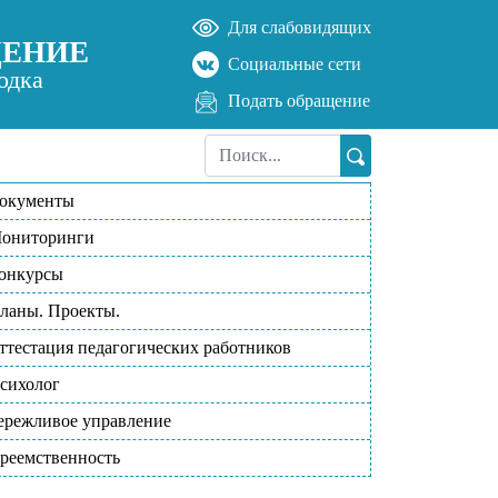
Для слабовидящих
ДЕНИЕ
Социальные сети
одка
Подать обращение
окументы
ониторинги
онкурсы
ланы. Проекты.
ттестация педагогических работников
сихолог
ережливое управление
реемственность