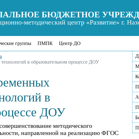
АЛЬНОЕ БЮДЖЕТНОЕ УЧРЕЖ
ионно-методический центр «Развитие» г. Нах
ческие группы
ПМПК
Центр ДО
Д
а
 технологий в образовательном процессе ДОУ
М
К
временных
П
нологий в
А
П
роцессе ДОУ
Б
 совершенствование методического
П
льности, направленной на реализацию ФГОС