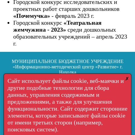
Городской конкурс исследовательских и
проектных работ старших дошкольников
«Почемучка»
- февраль 2023 г.
Городской конкурс
«Театральная
жемчужина - 2023»
среди дошкольных
образовательных учреждений – апрель 2023
г.
МУНИЦИПАЛЬНОЕ БЮДЖЕТНОЕ УЧРЕЖДЕНИЕ
«Информационно-методический центр «Развитие» г.
Находка
692904, г. Находка, ул.Школьная, 7
✗
Сайт использует файлы cookie, веб-маячки и
другие подобные технологии для сбора
Тел.: +7 (4236) 64-05-06
данных, управления содержимым и
Обратная связь
предложениями, а также для улучшения
функциональности. Сайт содержит сторонние
Пользовательское соглашение
элементы, которые записывают файлы cookie
Политика в отношении обработки персональных данных
от имени третьих сторон (например,
поисковых систем).
Email:
imz_razvitie@mail.ru