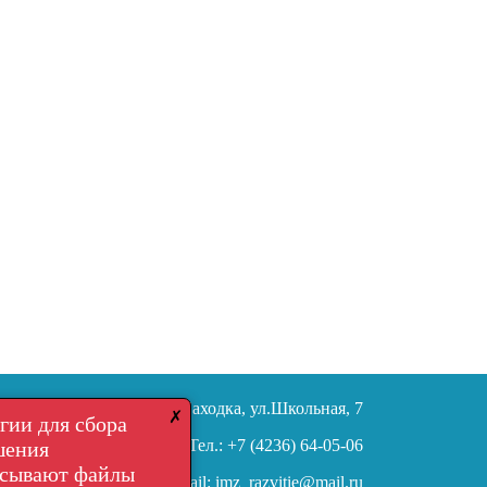
692904, г. Находка, ул.Школьная, 7
✗
гии для сбора
Тел.: +7 (4236) 64-05-06
шения
исывают файлы
Email:
imz_razvitie@mail.ru