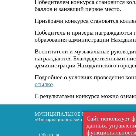
Победителем конкурса становится кол
баллов и занявший первое место.
Призёрами конкурса становятся коллек
Победитель и призеры награждаются 
образования администрации Находкинс
Воспитатели и музыкальные руководит
награждаются Благодарственными пис
администрации Находкинского городск
Подробнее о условиях проведения кон
ссылке
.
С результатами конкурса можно ознак
МУНИЦИПАЛЬНОЕ БЮДЖЕТНОЕ УЧРЕЖД
Сайт использует ф
«Информационно-методический центр «Развитие
данных, управлен
функциональности
Обратная
Пользовательское