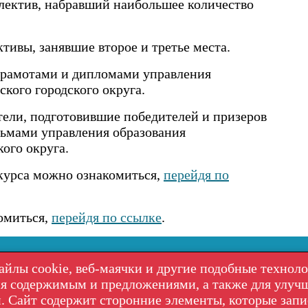
лектив, набравший наибольшее количество
тивы, занявшие второе и третье места.
грамотами и дипломами управления
кого городского округа.
ели, подготовившие победителей и призеров
ьмами управления образования
ого округа.
курса можно ознакомиться,
перейдя по
омиться,
перейдя по ссылке
.
ЕНИЕ
айлы cookie, веб-маячки и другие подобные техноло
» г. Находка
ия содержимым и предложениями, а также для улуч
. Сайт содержит сторонние элементы, которые зап
Политика в отношении обработки персональных