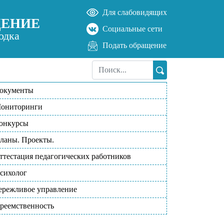
Для слабовидящих
ДЕНИЕ
Социальные сети
одка
Подать обращение
окументы
ониторинги
онкурсы
ланы. Проекты.
ттестация педагогических работников
сихолог
ережливое управление
реемственность