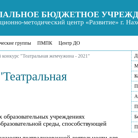
АЛЬНОЕ БЮДЖЕТНОЕ УЧРЕЖ
ионно-методический центр «Развитие» г. Нах
ческие группы
ПМПК
Центр ДО
Д
 конкурс "Театральная жемчужина - 2021"
М
"Театральная
К
П
А
П
х образовательных учреждениях
Б
образовательной среды, способствующей
П
ожности театрализованной деятельности для